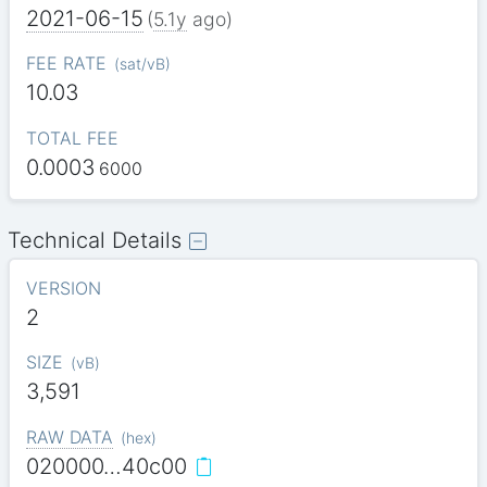
2021-06-15
(
5.1y
ago)
FEE RATE
(
sat/vB
)
10.03
TOTAL FEE
0.0003
6000
Technical Details
VERSION
2
SIZE
(
vB
)
3,591
RAW DATA
(
hex
)
020000…40c00