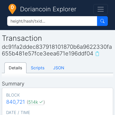
Doriancoin Explorer
Transaction
dc91fa2ddec837918101870b6a9622330fa
655b481e57fce3eea671e196ddf04
Details
Scripts
JSON
Summary
BLOCK
840,721
(
514k
)
DATE / TIME